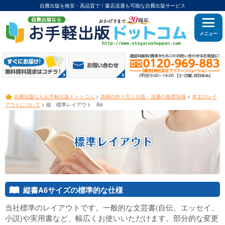
自費出版を格安・高品質で！書店流通も可能な自費出版サービス
メニュー
自費出版ならお手軽出版ドットコム
>
原稿の作り方と出版・流通の基礎知識
>
本文のレイ
3
アウトについて
> 縦 標準レイアウト A6
縦書A6サイズの標準的な仕様
1
当社標準のレイアウトです。一般的な文芸書(自伝、エッセイ、
小説)や実用書など、幅広くお使いいただけます。部分的な変更