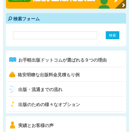
検索フォーム
e
1
お手軽出版ドットコム
が選ばれる９つの理由
b
格安明瞭な出版料金
見積もり例
4
出版・流通までの流れ
5
出版のための様々な
オプション
6
実績とお客様の声