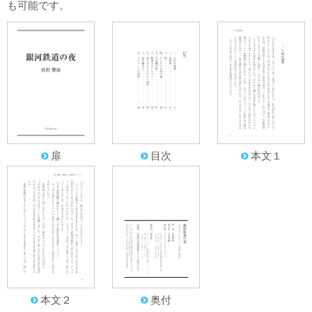
も可能です。
扉
目次
本文１
f
f
f
奥付
本文２
f
f