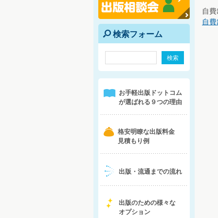
自費
自費
検索フォーム
e
1
お手軽出版ドットコム
が選ばれる９つの理由
b
格安明瞭な出版料金
見積もり例
4
出版・流通までの流れ
5
出版のための様々な
オプション