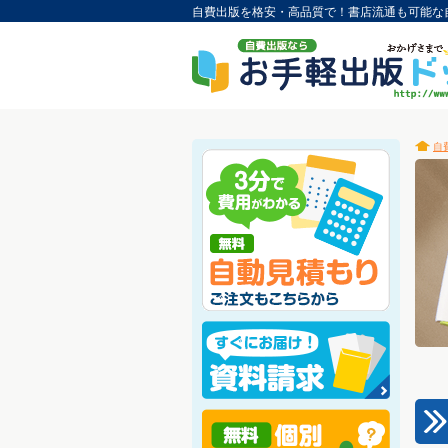
自費出版を格安・高品質で！書店流通も可能な
自
3
>