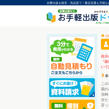
自費出版を格安・高品質で！書店流通も可能な
自
3
6
自分
『政
いて
本
d
この
国の
当時
分た
言っ