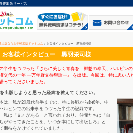
自費出版サービス
費出版ならお手軽出版ドットコム
> お客様インタビュー 黒羽栄司様
お客様インタビュー 黒羽栄司様
の半生をつづった『さらに美しく青春を 郷愁の奉天、ハルビンの
権交代の一年 ―万年野党待望論―』 を出版。今回は、特に思い入
語ってくださいました。
を出版しようと思った経緯を教えてください。
本は、私が20歳代前半までの、特に終戦から約8年、中
ハルビンでの出来事をつづった半生の記録です。
、私は「文才がある」と言われており、仲間たちは「自
ちがやってきたことを、いつか本にして出版しろ」と
て期待をかけてくれていました。