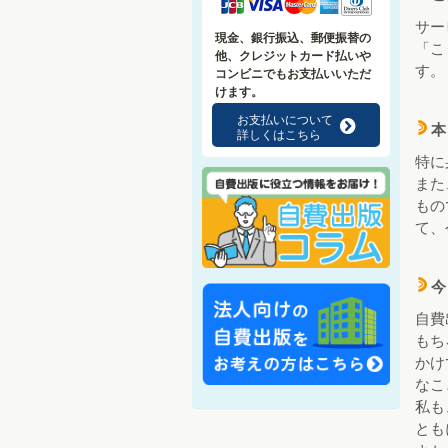
サー
現金、銀行振込、郵便振替の
「こ
他、クレジットカード払いや
す。
コンビニでもお支払いいただ
けます。
お支払いについて
f
本
d
詳しくはこちら
特に
また
もの
て、
今
d
自費
もち
かけ
なこ
私も
とも