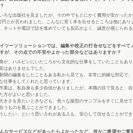
？
いろな出版社を見ましたが、その中でもとにかく費用が安かったから
0万円とか言われました。こんなに安く本を出せるところは他にあり
、ネットや電話で話を進めていても反応がよく、誠意が感じられる
イツーソリューションでは、編集や校正の打合せなどをすべて
すが、その点での不安やよかった部分などはありますか？
身が、ハルビンにいたころから文化的な仕事をしていたこともあり
安はありませんでした。
新聞の編集をしたこともある私から見ても、非常に的確な対応で、
な仕事をしてくれたと思っています。
作業は、私自身も多少自信がありましたが、本職の目で見ると、自
た方がよいと思いました。
大きさを見たいときなども、色々な版型のサンプルをすぐに見せて
合うものを選ぶことができました。
うしたい」という思い入れがある人も、安心して任せることができ
んなサービスなどがあったらよかったなど、何かご希望やご要