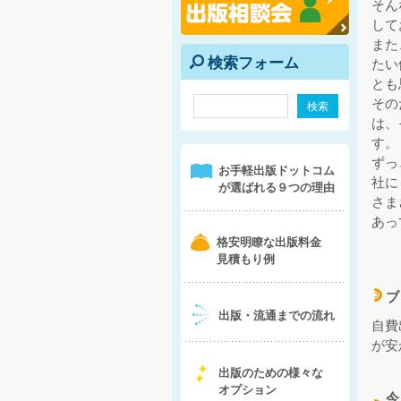
そん
して
また
検索フォーム
たい
e
とも
その
は、
す。
ずっ
1
お手軽出版ドットコム
社に
が選ばれる９つの理由
さま
あっ
b
格安明瞭な出版料金
見積もり例
ブ
d
4
出版・流通までの流れ
自費
が安
5
出版のための様々な
オプション
今