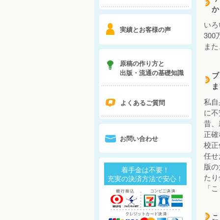
d
か
いろ
6
実績とお客様の声
30
また
7
原稿の作り方と
出版・流通の基礎知識
ブ
d
ま
私自
q
よくあるご質問
に不
昔、
正確
0
お問い合わせ
校正
任せ
版の
着手金は不要！
たり
充実の決済方法で安心！
「こ
こ
d