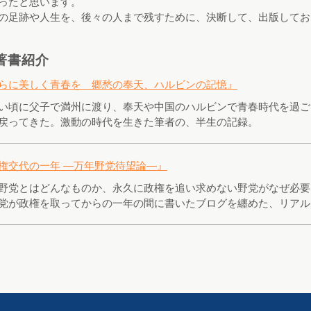
ったと思います。
の足跡や人生を、後々の人まで残すために、決断して、出版してお
著書紹介
らに美しく青春を 郷愁の奉天、ハルビンの記憶』
い頃に父子で満州に渡り、奉天や中国のハルビンで青春時代を過ご
戻ってきた。激動の時代を生きた筆者の、半生の記録。
権交代の一年 ―万年野党待望論―』
野党とはどんなものか、永久に政権を追い求めない野党がなぜ必要
党が政権を取ってからの一年の間に書いたブログを纏めた、リアル