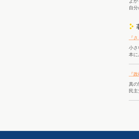
よか
自分
c
『さ
小さ
本に
『政
真の
民主