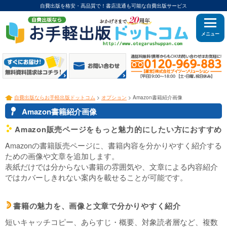
自費出版を格安・高品質で！書店流通も可能な自費出版サービス
メニュー
自費出版ならお手軽出版ドットコム
>
オプション
> Amazon書籍紹介画像
3
Amazon書籍紹介画像
2
Amazon販売ページをもっと魅力的にしたい方におすすめ
c
Amazonの書籍販売ページに、書籍内容を分かりやすく紹介する
ための画像や文章を追加します。
表紙だけでは分からない書籍の雰囲気や、文章による内容紹介
ではカバーしきれない案内を載せることが可能です。
書籍の魅力を、画像と文章で分かりやすく紹介
d
短いキャッチコピー、あらすじ・概要、対象読者層など、複数