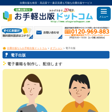
自費出版を格安・高品質で！書店流通も可能な自費出版サービス
メニュー
自費出版ならお手軽出版ドットコム
>
オプション
> 電子出版
3
電子出版
2
電子書籍を制作し、配信します
c