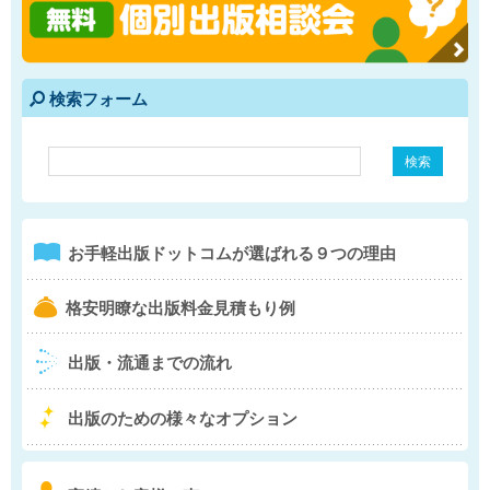
検索フォーム
e
1
お手軽出版ドットコム
が選ばれる９つの理由
b
格安明瞭な出版料金
見積もり例
4
出版・流通までの流れ
5
出版のための様々な
オプション