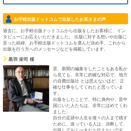
6
お手軽出版ドットコムで出版したお客さまの声
過去に、お手軽出版ドットコムから出版をしたお客様に、イン
タビューにお応えいただきました。 出版に対する想いや出版に
至った経緯、お手軽出版ドットコムを選んだ決め手、これから
出版を行う方へのメッセージなどを掲載しています。
黒羽 栄司 様
c
昔、新聞の編集をしたこともある私か
ら見ても、非常に的確な対応で、地方
の自費出版社 とは思えないほど、正
確な仕事をしてくれたと思っていま
す。
出版をしたことで、特に身内や、昔中
国にいた人たちは、非常にほめてくれ
ました。
自分の足跡や人生を後々の人まで残す
ために、迷っている人は、決断して、
出版しておくべきだと伝えたいです。