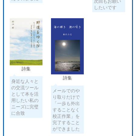
次回もお願い
したいです
詩集
詩集
身近な人々と
の交流ツール
メールでのや
として本を活
り取りだけで
用したい私の
「一歩も外出
ニーズに完璧
することなく
に合致
校正作業」を
完了すること
ができました