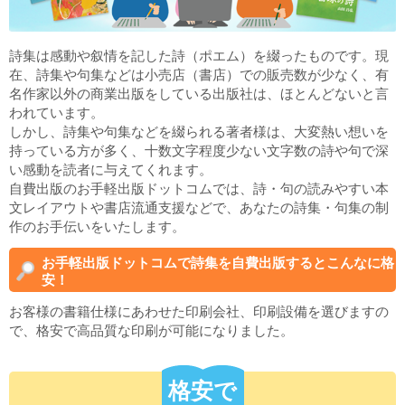
詩集は感動や叙情を記した詩（ポエム）を綴ったものです。現
在、詩集や句集などは小売店（書店）での販売数が少なく、有
名作家以外の商業出版をしている出版社は、ほとんどないと言
われています。
しかし、詩集や句集などを綴られる著者様は、大変熱い想いを
持っている方が多く、十数文字程度少ない文字数の詩や句で深
い感動を読者に与えてくれます。
自費出版のお手軽出版ドットコムでは、詩・句の読みやすい本
文レイアウトや書店流通支援などで、あなたの詩集・句集の制
作のお手伝いをいたします。
お手軽出版ドットコムで詩集を自費出版するとこんなに格
安！
お客様の書籍仕様にあわせた印刷会社、印刷設備を選びますの
で、格安で高品質な印刷が可能になりました。
格安で