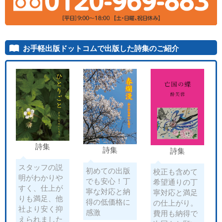
お手軽出版ドットコムで出版した詩集のご紹介
1
詩集
詩集
詩集
スタッフの説
初めての出版
校正も含めて
明がわかりや
でも安心！丁
希望通りの丁
すく、仕上が
寧な対応と納
寧対応と満足
りも満足、他
得の低価格に
の仕上がり。
社より安く抑
感激
費用も納得で
えられました