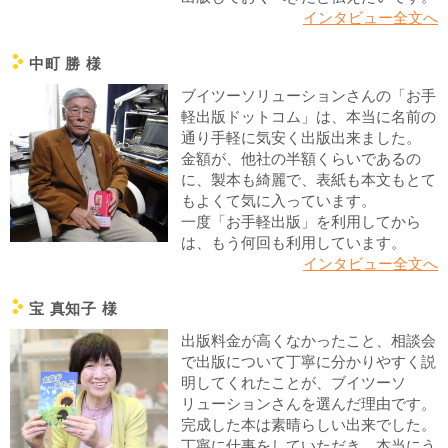
インタビュー全文へ
中町 勝 様
c
ブイツーソリューションさんの「お手
軽出版ドットコム」は、本当に名前の
通り手軽に気安く出版出来ました。
金額が、他社の半額くらいであるの
に、製本も綺麗で、表紙も本文もとて
もよくて気に入っています。
一度「お手軽出版」を利用してから
は、もう何回も利用しています。
インタビュー全文へ
宝 真知子 様
c
出版料金が高くなかったこと、相談会
で出版について丁寧に分かりやすく説
明してくれたことが、ブイツーソ
リューションさんを選んだ理由です。
完成した本は素晴らしい出来でした。
丁寧に仕事をしていただき、本当にう