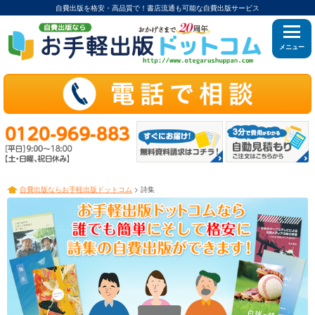
自費出版を格安・高品質で！書店流通も可能な自費出版サービス
メニュー
自費出版ならお手軽出版ドットコム
> 詩集
3