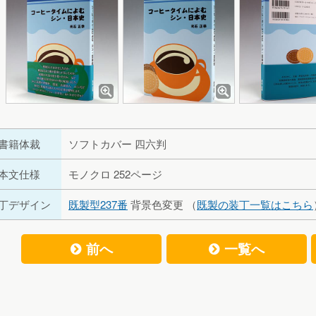
書籍体裁
ソフトカバー 四六判
本文仕様
モノクロ 252ページ
丁デザイン
既製型237番
背景色変更 （
既製の装丁一覧はこちら
前へ
一覧へ
f
f