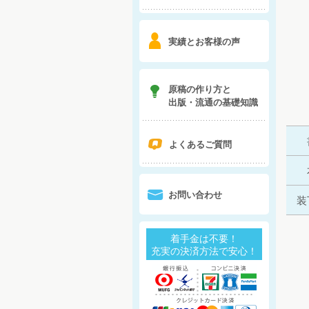
6
実績とお客様の声
7
原稿の作り方と
出版・流通の基礎知識
q
よくあるご質問
0
お問い合わせ
装
着手金は不要！
充実の決済方法で安心！