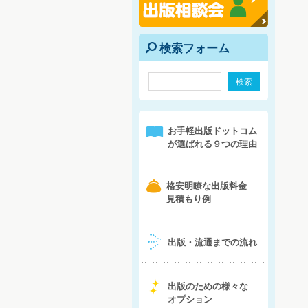
検索フォーム
e
1
お手軽出版ドットコム
が選ばれる９つの理由
b
格安明瞭な出版料金
見積もり例
4
出版・流通までの流れ
5
出版のための様々な
オプション