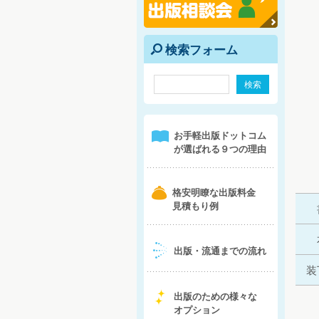
検索フォーム
e
1
お手軽出版ドットコム
が選ばれる９つの理由
b
格安明瞭な出版料金
見積もり例
4
出版・流通までの流れ
装
5
出版のための様々な
オプション