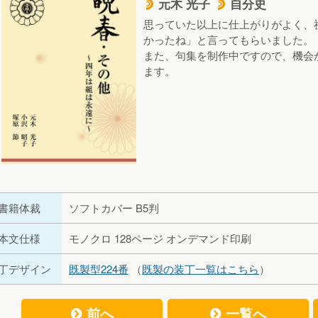
元木 光子
自分史
d
d
思っていた以上に仕上がりがよく、
かったね」と言ってもらいました。
また、句集を制作中ですので、機会
ます。
書籍体裁
ソフトカバー B5判
本文仕様
モノクロ 128ページ オンデマンド印刷
丁デザイン
既製型224番
（
既製の装丁一覧はこちら
）
前へ
一覧へ
f
f