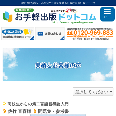
自費出版を格安・高品質で！書店流通も可能な自費出版サービス
メニュー
高校生からの第二言語習得論入門
c
佐竹 直喜様
問題集・参考書
d
d