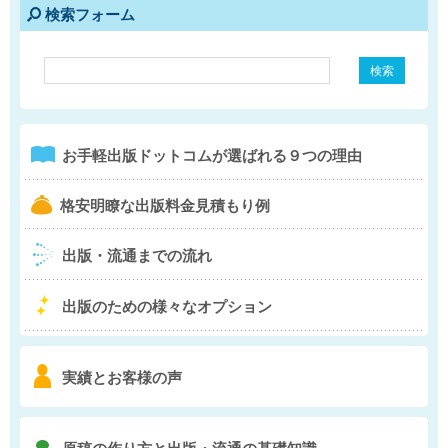
検索フォーム
e
1
お手軽出版ドットコム
が選ばれる９つの理由
b
格安明瞭な出版料金
見積もり例
4
出版・流通までの流れ
5
出版のための様々な
オプション
6
実績とお客様の声
7
原稿の作り方と
出版・流通の基礎知識