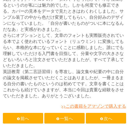
るというのが私には魅力的でした。しかも何度でも修正でき
る。カバーの見本をデータで見たときはわくわくしました。サ
ンプル装丁の中から色だけ変更してもらい、自分好みのデザイ
ンになっていました。「自分が書いたものがついに本になるん
だなあ」と実感がわきました。
さらにオプションとして、文章のフォントも実際販売されてい
る本でよく使われているフォント（リュウミン）に変換しても
らい、本格的な本になっていくことに感動しました。誰にでも
理解していただける入門書を目指して、分量や文字の大きさな
どもいろいろと注文させていただきましたが、すべて了承して
いただきました。
英語教育（第二言語習得）を専攻し、論文集や紀要の中に自分
の論文を掲載させていただくことはありましたが、一冊まるま
る自分の書いたものというのは初めてです。文章を書くことは
これからも続けていきますが、本当に今回は貴重な経験をさせ
ていただきました。ありがとうございました。
>>この書籍をアマゾンで購入する
前へ
一覧へ
次へ
f
f
f