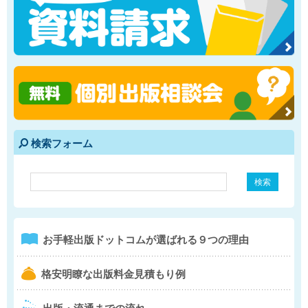
検索フォーム
e
1
お手軽出版ドットコム
が選ばれる９つの理由
b
格安明瞭な出版料金
見積もり例
4